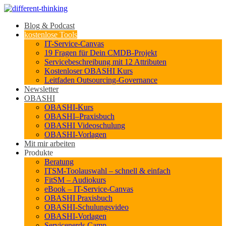
Blog & Podcast
kostenlose Tools
IT-Service-Canvas
19 Fragen für Dein CMDB-Projekt
Servicebeschreibung mit 12 Attributen
Kostenloser OBASHI Kurs
Leitfaden Outsourcing-Governance
Newsletter
OBASHI
OBASHI-Kurs
OBASHI–Praxisbuch
OBASHI Videoschulung
OBASHI-Vorlagen
Mit mir arbeiten
Produkte
Beratung
ITSM-Toolauswahl – schnell & einfach
FitSM – Audiokurs
eBook – IT-Service-Canvas
OBASHI Praxisbuch
OBASHI-Schulungsvideo
OBASHI-Vorlagen
Servicenerds.Camp