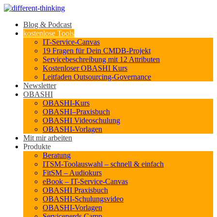
Blog & Podcast
kostenlose Tools
IT-Service-Canvas
19 Fragen für Dein CMDB-Projekt
Servicebeschreibung mit 12 Attributen
Kostenloser OBASHI Kurs
Leitfaden Outsourcing-Governance
Newsletter
OBASHI
OBASHI-Kurs
OBASHI–Praxisbuch
OBASHI Videoschulung
OBASHI-Vorlagen
Mit mir arbeiten
Produkte
Beratung
ITSM-Toolauswahl – schnell & einfach
FitSM – Audiokurs
eBook – IT-Service-Canvas
OBASHI Praxisbuch
OBASHI-Schulungsvideo
OBASHI-Vorlagen
Servicenerds.Camp