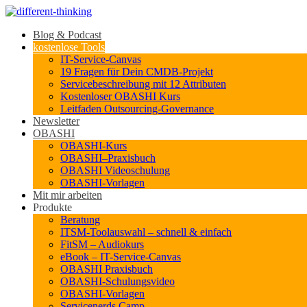
Blog & Podcast
kostenlose Tools
IT-Service-Canvas
19 Fragen für Dein CMDB-Projekt
Servicebeschreibung mit 12 Attributen
Kostenloser OBASHI Kurs
Leitfaden Outsourcing-Governance
Newsletter
OBASHI
OBASHI-Kurs
OBASHI–Praxisbuch
OBASHI Videoschulung
OBASHI-Vorlagen
Mit mir arbeiten
Produkte
Beratung
ITSM-Toolauswahl – schnell & einfach
FitSM – Audiokurs
eBook – IT-Service-Canvas
OBASHI Praxisbuch
OBASHI-Schulungsvideo
OBASHI-Vorlagen
Servicenerds.Camp