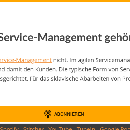
s Service-Management geh
ervice-Management
nicht. Im agilen Servicemana
d damit den Kunden. Die typische Form von Serv
erichtet. Für das sklavische Abarbeiten von Pro
Spotify
-
Stitcher
-
YouTube
-
TuneIn
-
Google Pod