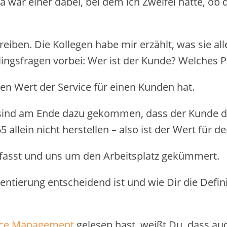
 war einer dabei, bei dem ich Zweifel hatte, ob da
iben. Die Kollegen habe mir erzählt, was sie al
ingsfragen vorbei: Wer ist der Kunde? Welches P
hen Wert der Service für einen Kunden hat.
sind am Ende dazu gekommen, dass der Kunde di
5 allein nicht herstellen – also ist der Wert für d
efasst und uns um den Arbeitsplatz gekümmert.
ntierung entscheidend ist und wie Dir die Defini
vice Management
gelesen hast, weißt Du, dass auch