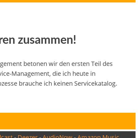
ören zusammen!
gement betonen wir den ersten Teil des
ice-Management, die ich heute in
zesse brauche ich keinen Servicekatalog.
cast
-
Deezer
-
AudioNow
-
Amazon Music