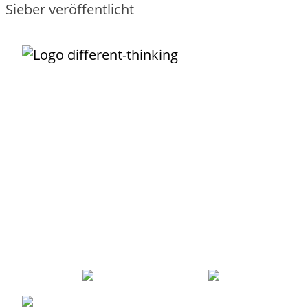
Unternehmens-IT darf so
einfach funktionieren
, wie das Buchen,
Nutzen und Bezahlen eines Fluges!
Der IT-Service ist Dein wundervolles Vehikel, um
Transparenz
zu
schaffen, was Deine IT alles leistet. Damit kannst Du Leistungen
einfach
und
verursachergerecht
verrechnen. Der Service ist die
Grundlage, um wiederkehrende Arbeiten zu
automatisieren
. Mit
sinnvoll definierten Services grenzt Du Deine IT
erfolgreich
von
externen Providern ab und integrierst sie als Lieferanten.
Robert Sieber
ist Dein
erfahrener
Partner, der Dich
pragmatisch
und praxiserprobt
durch den Service-Dschungel zur echten
Serviceorientierung begleitet.
Robert Sieber –
0351 21995043
–
robert@different-thinking
Mit Liebe und Leidenschaft aus