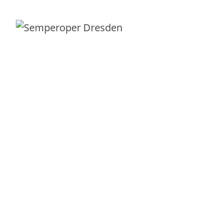
Dresden
für Kunden in ganz Europa.
Servicekatalog
Beratung
IT-Service-Canvas
E-Book IT-Service-Canvas
Vorlage Servicebeschreibung
IT-Servicekatalog-Bootcamp
Service-Management
Leitfaden Outsourcing
FitSM-Audiokurs