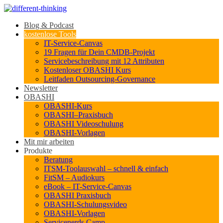
Blog & Podcast
kostenlose Tools
IT-Service-Canvas
19 Fragen für Dein CMDB-Projekt
Servicebeschreibung mit 12 Attributen
Kostenloser OBASHI Kurs
Leitfaden Outsourcing-Governance
Newsletter
OBASHI
OBASHI-Kurs
OBASHI–Praxisbuch
OBASHI Videoschulung
OBASHI-Vorlagen
Mit mir arbeiten
Produkte
Beratung
ITSM-Toolauswahl – schnell & einfach
FitSM – Audiokurs
eBook – IT-Service-Canvas
OBASHI Praxisbuch
OBASHI-Schulungsvideo
OBASHI-Vorlagen
Servicenerds.Camp