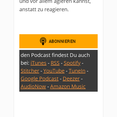
und vor allem agieren kannst,
anstatt zu reagieren.
den Podcast findest Du auch
bei:
iTunes
-
RSS
-
Spotify
-
Stitcher
-
YouTube
-
TuneIn
-
Google Podcast
-
Deezer
-
AudioNow
-
Amazon Music