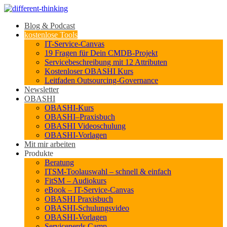
Blog & Podcast
kostenlose Tools
IT-Service-Canvas
19 Fragen für Dein CMDB-Projekt
Servicebeschreibung mit 12 Attributen
Kostenloser OBASHI Kurs
Leitfaden Outsourcing-Governance
Newsletter
OBASHI
OBASHI-Kurs
OBASHI–Praxisbuch
OBASHI Videoschulung
OBASHI-Vorlagen
Mit mir arbeiten
Produkte
Beratung
ITSM-Toolauswahl – schnell & einfach
FitSM – Audiokurs
eBook – IT-Service-Canvas
OBASHI Praxisbuch
OBASHI-Schulungsvideo
OBASHI-Vorlagen
Servicenerds.Camp