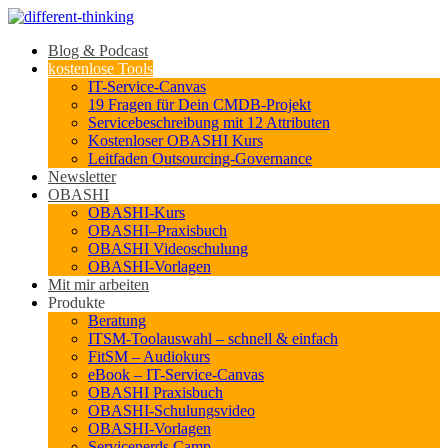
Blog & Podcast
kostenlose Tools
IT-Service-Canvas
19 Fragen für Dein CMDB-Projekt
Servicebeschreibung mit 12 Attributen
Kostenloser OBASHI Kurs
Leitfaden Outsourcing-Governance
Newsletter
OBASHI
OBASHI-Kurs
OBASHI–Praxisbuch
OBASHI Videoschulung
OBASHI-Vorlagen
Mit mir arbeiten
Produkte
Beratung
ITSM-Toolauswahl – schnell & einfach
FitSM – Audiokurs
eBook – IT-Service-Canvas
OBASHI Praxisbuch
OBASHI-Schulungsvideo
OBASHI-Vorlagen
Servicenerds.Camp