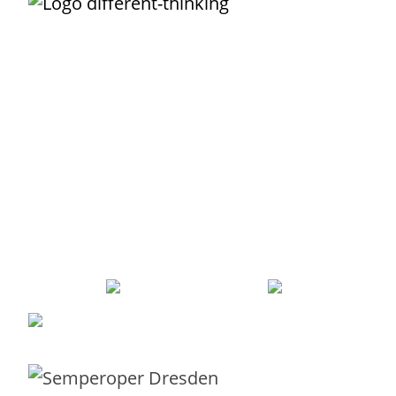
Unternehmens-IT darf so
einfach funktionieren
, wie das Buchen,
Nutzen und Bezahlen eines Fluges!
Der IT-Service ist Dein wundervolles Vehikel, um
Transparenz
zu
schaffen, was Deine IT alles leistet. Damit kannst Du Leistungen
einfach
und
verursachergerecht
verrechnen. Der Service ist die
Grundlage, um wiederkehrende Arbeiten zu
automatisieren
. Mit
sinnvoll definierten Services grenzt Du Deine IT
erfolgreich
von
externen Providern ab und integrierst sie als Lieferanten.
Robert Sieber
ist Dein
erfahrener
Partner, der Dich
pragmatisch
und praxiserprobt
durch den Service-Dschungel zur echten
Serviceorientierung begleitet.
Robert Sieber –
0351 21995043
–
robert@different-thinking
Mit Liebe und Leidenschaft aus
Dresden
für Kunden in ganz Europa.