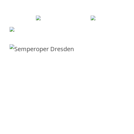
Robert Sieber –
0351 21995043
–
robert@different-thinking
Mit Liebe und Leidenschaft aus
Dresden
für Kunden in ganz Europa.
Servicekatalog
Beratung
IT-Service-Canvas
E-Book IT-Service-Canvas
Vorlage Servicebeschreibung
IT-Servicekatalog-Bootcamp