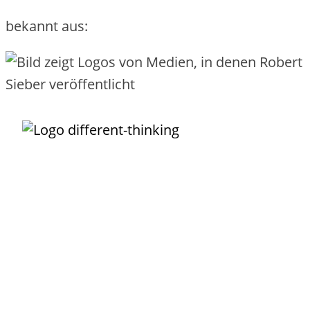
bekannt aus:
Unternehmens-IT darf so
einfach funktionieren
, wie das Buchen,
Nutzen und Bezahlen eines Fluges!
Der IT-Service ist Dein wundervolles Vehikel, um
Transparenz
zu
schaffen, was Deine IT alles leistet. Damit kannst Du Leistungen
einfach
und
verursachergerecht
verrechnen. Der Service ist die
Grundlage, um wiederkehrende Arbeiten zu
automatisieren
. Mit
sinnvoll definierten Services grenzt Du Deine IT
erfolgreich
von
externen Providern ab und integrierst sie als Lieferanten.
Robert Sieber
ist Dein
erfahrener
Partner, der Dich
pragmatisch
und praxiserprobt
durch den Service-Dschungel zur echten
Serviceorientierung begleitet.