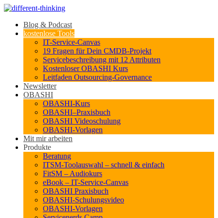
Blog & Podcast
kostenlose Tools
IT-Service-Canvas
19 Fragen für Dein CMDB-Projekt
Servicebeschreibung mit 12 Attributen
Kostenloser OBASHI Kurs
Leitfaden Outsourcing-Governance
Newsletter
OBASHI
OBASHI-Kurs
OBASHI–Praxisbuch
OBASHI Videoschulung
OBASHI-Vorlagen
Mit mir arbeiten
Produkte
Beratung
ITSM-Toolauswahl – schnell & einfach
FitSM – Audiokurs
eBook – IT-Service-Canvas
OBASHI Praxisbuch
OBASHI-Schulungsvideo
OBASHI-Vorlagen
Servicenerds.Camp