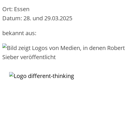
Ort: Essen
Datum: 28. und 29.03.2025
bekannt aus:
Unternehmens-IT darf so
einfach funktionieren
, wie das Buchen,
Nutzen und Bezahlen eines Fluges!
Der IT-Service ist Dein wundervolles Vehikel, um
Transparenz
zu
schaffen, was Deine IT alles leistet. Damit kannst Du Leistungen
einfach
und
verursachergerecht
verrechnen. Der Service ist die
Grundlage, um wiederkehrende Arbeiten zu
automatisieren
. Mit
sinnvoll definierten Services grenzt Du Deine IT
erfolgreich
von
externen Providern ab und integrierst sie als Lieferanten.