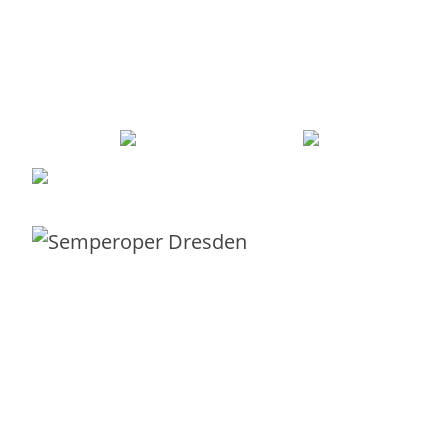
Robert Sieber
ist Dein
erfahrener
Partner, der Dich
pragmatisch
und praxiserprobt
durch den Service-Dschungel zur echten
Serviceorientierung begleitet.
Robert Sieber –
0351 21995043
–
robert@different-thinking
Mit Liebe und Leidenschaft aus
Dresden
für Kunden in ganz Europa.
Servicekatalog
Beratung
IT-Service-Canvas
E-Book IT-Service-Canvas