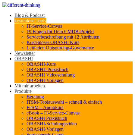
Blog & Podcast
kostenlose Tools
IT-Service-Canvas
19 Fragen für Dein CMDB-Projekt
Servicebeschreibung mit 12 Attributen
Kostenloser OBASHI Kurs
Leitfaden Outsourcing-Governance
Newsletter
OBASHI
OBASHI-Kurs
OBASHI–Praxisbuch
OBASHI Videoschulung
OBASHI-Vorlagen
Mit mir arbeiten
Produkte
Beratung
ITSM-Toolauswahl – schnell & einfach
FitSM – Audiokurs
eBook – IT-Service-Canvas
OBASHI Praxisbuch
OBASHI-Schulungsvideo
OBASHI-Vorlagen
Servicenerds.Camp