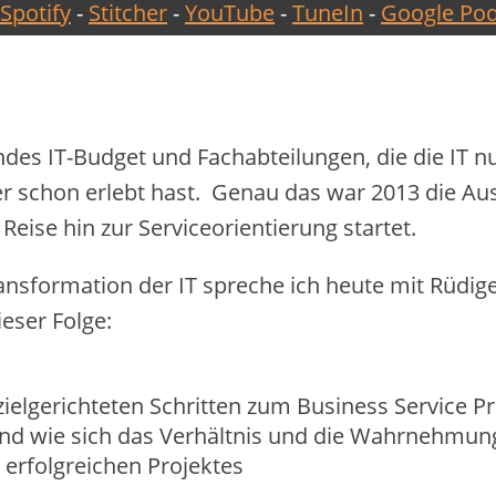
Spotify
-
Stitcher
-
YouTube
-
TuneIn
-
Google Pod
des IT-Budget und Fachabteilungen, die die IT n
elber schon erlebt hast. Genau das war 2013 die
Reise hin zur Serviceorientierung startet.
ansformation der IT spreche ich heute mit Rüdige
ieser Folge:
 zielgerichteten Schritten zum Business Service P
und wie sich das Verhältnis und die Wahrnehmun
 erfolgreichen Projektes