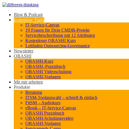
Blog & Podcast
kostenlose Tools
IT-Service-Canvas
19 Fragen für Dein CMDB-Projekt
Servicebeschreibung mit 12 Attributen
Kostenloser OBASHI Kurs
Leitfaden Outsourcing-Governance
Newsletter
OBASHI
OBASHI-Kurs
OBASHI–Praxisbuch
OBASHI Videoschulung
OBASHI-Vorlagen
Mit mir arbeiten
Produkte
Beratung
ITSM-Toolauswahl – schnell & einfach
FitSM – Audiokurs
eBook – IT-Service-Canvas
OBASHI Praxisbuch
OBASHI-Schulungsvideo
OBASHI-Vorlagen
Servicenerds.Camp