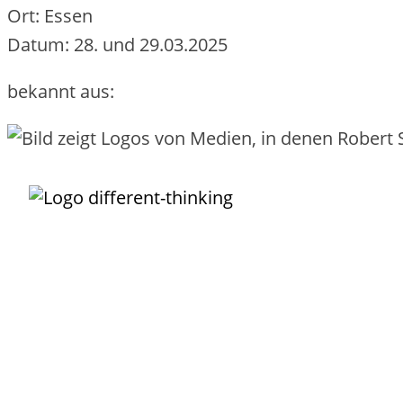
Ort: Essen
Datum: 28. und 29.03.2025
bekannt aus:
Unternehmens-IT darf so
einfach funktionieren
, wie das Buchen, Nutzen
Bezahlen eines Fluges!
Der IT-Service ist Dein wundervolles Vehikel, um
Transparenz
zu schaffen
IT alles leistet. Damit kannst Du Leistungen
einfach
und
verursachergere
verrechnen. Der Service ist die Grundlage, um wiederkehrende Arbeiten z
automatisieren
. Mit sinnvoll definierten Services grenzt Du Deine IT
erfol
externen Providern ab und integrierst sie als Lieferanten.
Robert Sieber
ist Dein
erfahrener
Partner, der Dich
pragmatisch und pr
durch den Service-Dschungel zur echten Serviceorientierung begleitet.