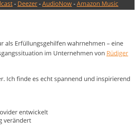
cast
-
Deezer
-
AudioNow
-
Amazon Music
ur als Erfüllungsgehilfen wahrnehmen – eine
 Ausgangssituation im Unternehmen von
Rüdiger
r. Ich finde es echt spannend und inspirierend
rovider entwickelt
g verändert