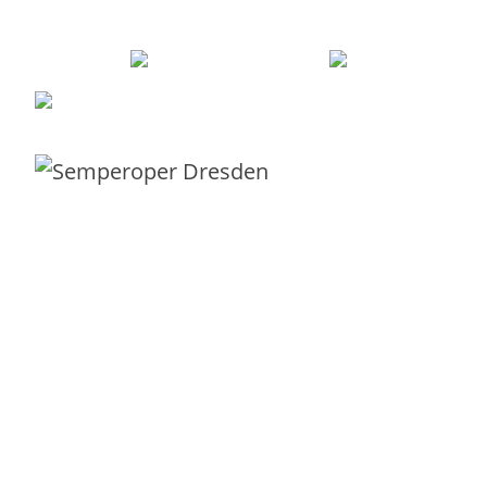
Robert Sieber –
0351 21995043
–
robert@diffe
thinking
Mit Liebe und Leidenschaft aus
Dresd
Kunden in ganz Europa.