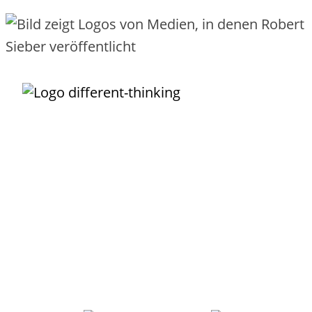
Unternehmens-IT darf so
einfach funktionieren
, wie das Buchen,
Nutzen und Bezahlen eines Fluges!
Der IT-Service ist Dein wundervolles Vehikel, um
Transparenz
zu
schaffen, was Deine IT alles leistet. Damit kannst Du Leistungen
einfach
und
verursachergerecht
verrechnen. Der Service ist die
Grundlage, um wiederkehrende Arbeiten zu
automatisieren
. Mit
sinnvoll definierten Services grenzt Du Deine IT
erfolgreich
von
externen Providern ab und integrierst sie als Lieferanten.
Robert Sieber
ist Dein
erfahrener
Partner, der Dich
pragmatisch
und praxiserprobt
durch den Service-Dschungel zur echten
Serviceorientierung begleitet.