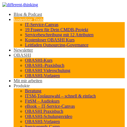
Blog & Podcast
kostenlose Tools
IT-Service-Canvas
19 Fragen für Dein CMDB-Projekt
Servicebeschreibung mit 12 Attributen
Kostenloser OBASHI Kurs
Leitfaden Outsourcing-Governance
Newsletter
OBASHI
OBASHI-Kurs
OBASHI–Praxisbuch
OBASHI Videoschulung
OBASHI-Vorlagen
Mit mir arbeiten
Produkte
Beratung
ITSM-Toolauswahl – schnell & einfach
FitSM – Audiokurs
eBook – IT-Service-Canvas
OBASHI Praxisbuch
OBASHI-Schulungsvideo
OBASHI-Vorlagen
Servicenerds.Camp