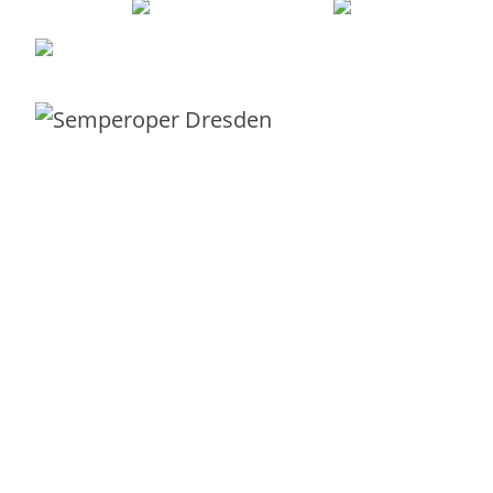
Robert Sieber –
0351 21995043
–
robert@different-thinking
Mit Liebe und Leidenschaft aus
Dresden
für Kunden in ganz Europa.
Servicekatalog
Beratung
IT-Service-Canvas
E-Book IT-Service-Canvas
Vorlage Servicebeschreibung
IT-Servicekatalog-Bootcamp
Service-Management