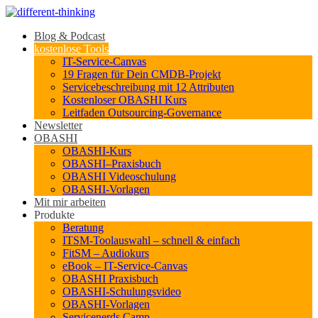
Blog & Podcast
kostenlose Tools
IT-Service-Canvas
19 Fragen für Dein CMDB-Projekt
Servicebeschreibung mit 12 Attributen
Kostenloser OBASHI Kurs
Leitfaden Outsourcing-Governance
Newsletter
OBASHI
OBASHI-Kurs
OBASHI–Praxisbuch
OBASHI Videoschulung
OBASHI-Vorlagen
Mit mir arbeiten
Produkte
Beratung
ITSM-Toolauswahl – schnell & einfach
FitSM – Audiokurs
eBook – IT-Service-Canvas
OBASHI Praxisbuch
OBASHI-Schulungsvideo
OBASHI-Vorlagen
Servicenerds.Camp