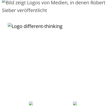
Unternehmens-IT darf so
einfach funktionieren
, wie das Buchen,
Nutzen und Bezahlen eines Fluges!
Der IT-Service ist Dein wundervolles Vehikel, um
Transparenz
zu
schaffen, was Deine IT alles leistet. Damit kannst Du Leistungen
einfach
und
verursachergerecht
verrechnen. Der Service ist die
Grundlage, um wiederkehrende Arbeiten zu
automatisieren
. Mit
sinnvoll definierten Services grenzt Du Deine IT
erfolgreich
von
externen Providern ab und integrierst sie als Lieferanten.
Robert Sieber
ist Dein
erfahrener
Partner, der Dich
pragmatisch
und praxiserprobt
durch den Service-Dschungel zur echten
Serviceorientierung begleitet.
Robert Sieber –
0351 21995043
–