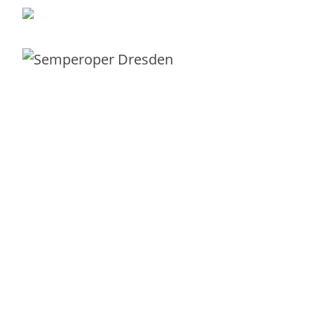
robert@different-thinking
Mit Liebe und Leidenschaft aus
Dresden
für Kunden in ganz Europa.
Servicekatalog
Beratung
IT-Service-Canvas
E-Book IT-Service-Canvas
Vorlage Servicebeschreibung
IT-Servicekatalog-Bootcamp
Service-Management
Leitfaden Outsourcing