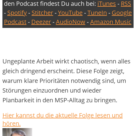
den Podcast findest Du auch bei:
iTunes
-
RSS
-
Spotify
-
Stitcher
-
YouTube
-
TuneIn
-
Google
Podcast
-
Deezer
-
AudioNow
-
Amazon Music
Ungeplante Arbeit wirkt chaotisch, wenn alles
gleich dringend erscheint. Diese Folge zeigt,
warum klare Prioritäten notwendig sind, um
Störungen einzuordnen und wieder
Planbarkeit in den MSP-Alltag zu bringen.
Hier kannst du die aktuelle Folge lesen und
hören.