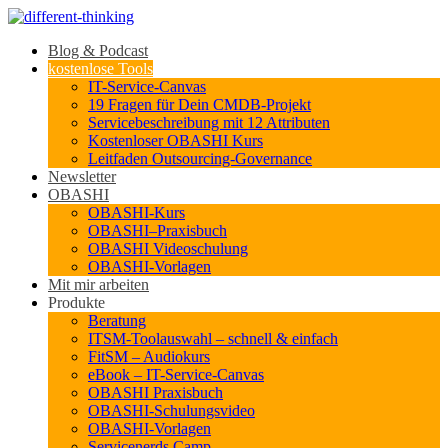
Blog & Podcast
kostenlose Tools
IT-Service-Canvas
19 Fragen für Dein CMDB-Projekt
Servicebeschreibung mit 12 Attributen
Kostenloser OBASHI Kurs
Leitfaden Outsourcing-Governance
Newsletter
OBASHI
OBASHI-Kurs
OBASHI–Praxisbuch
OBASHI Videoschulung
OBASHI-Vorlagen
Mit mir arbeiten
Produkte
Beratung
ITSM-Toolauswahl – schnell & einfach
FitSM – Audiokurs
eBook – IT-Service-Canvas
OBASHI Praxisbuch
OBASHI-Schulungsvideo
OBASHI-Vorlagen
Servicenerds.Camp