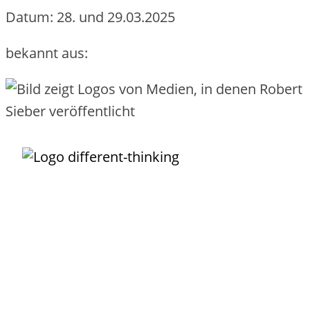
Datum: 28. und 29.03.2025
bekannt aus:
Unternehmens-IT darf so
einfach funktionieren
, wie das Buchen,
Nutzen und Bezahlen eines Fluges!
Der IT-Service ist Dein wundervolles Vehikel, um
Transparenz
zu
schaffen, was Deine IT alles leistet. Damit kannst Du Leistungen
einfach
und
verursachergerecht
verrechnen. Der Service ist die
Grundlage, um wiederkehrende Arbeiten zu
automatisieren
. Mit
sinnvoll definierten Services grenzt Du Deine IT
erfolgreich
von
externen Providern ab und integrierst sie als Lieferanten.
Robert Sieber
ist Dein
erfahrener
Partner, der Dich
pragmatisch