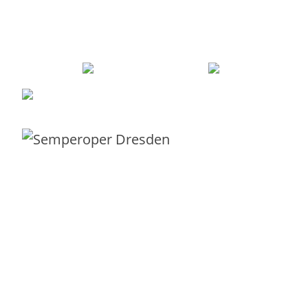
und praxiserprobt
durch den Service-Dschungel zur echten
Serviceorientierung begleitet.
Robert Sieber –
0351 21995043
–
robert@different-thinking
Mit Liebe und Leidenschaft aus
Dresden
für Kunden in ganz Europa.
Servicekatalog
Beratung
IT-Service-Canvas
E-Book IT-Service-Canvas
Vorlage Servicebeschreibung
IT-Servicekatalog-Bootcamp