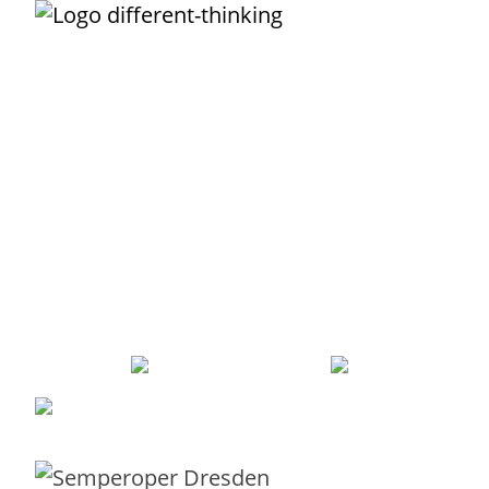
Unternehmens-IT darf so
einfach funktionieren
, wie das Buchen,
Nutzen und Bezahlen eines Fluges!
Der IT-Service ist Dein wundervolles Vehikel, um
Transparenz
zu
schaffen, was Deine IT alles leistet. Damit kannst Du Leistungen
einfach
und
verursachergerecht
verrechnen. Der Service ist die
Grundlage, um wiederkehrende Arbeiten zu
automatisieren
. Mit
sinnvoll definierten Services grenzt Du Deine IT
erfolgreich
von
externen Providern ab und integrierst sie als Lieferanten.
Robert Sieber
ist Dein
erfahrener
Partner, der Dich
pragmatisch
und praxiserprobt
durch den Service-Dschungel zur echten
Serviceorientierung begleitet.
Robert Sieber –
0351 21995043
–
robert@different-thinking
Mit Liebe und Leidenschaft aus
Dresden
für Kunden in ganz Europa.