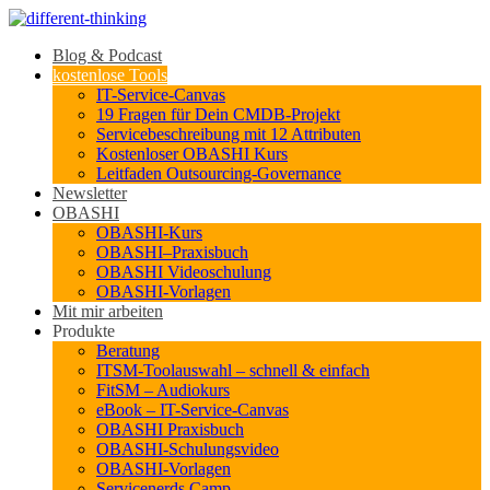
Blog & Podcast
kostenlose Tools
IT-Service-Canvas
19 Fragen für Dein CMDB-Projekt
Servicebeschreibung mit 12 Attributen
Kostenloser OBASHI Kurs
Leitfaden Outsourcing-Governance
Newsletter
OBASHI
OBASHI-Kurs
OBASHI–Praxisbuch
OBASHI Videoschulung
OBASHI-Vorlagen
Mit mir arbeiten
Produkte
Beratung
ITSM-Toolauswahl – schnell & einfach
FitSM – Audiokurs
eBook – IT-Service-Canvas
OBASHI Praxisbuch
OBASHI-Schulungsvideo
OBASHI-Vorlagen
Servicenerds.Camp