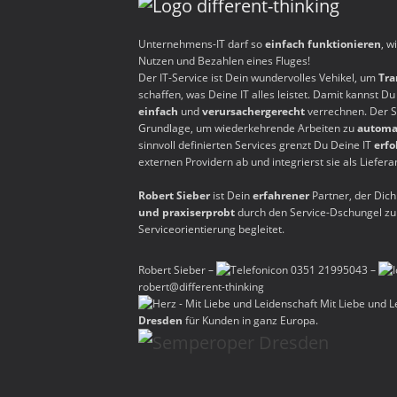
Unternehmens-IT darf so
einfach funktionieren
, w
Nutzen und Bezahlen eines Fluges!
Der IT-Service ist Dein wundervolles Vehikel, um
Tra
schaffen, was Deine IT alles leistet. Damit kannst D
einfach
und
verursachergerecht
verrechnen. Der Se
Grundlage, um wiederkehrende Arbeiten zu
automa
sinnvoll definierten Services grenzt Du Deine IT
erfo
externen Providern ab und integrierst sie als Liefera
Robert Sieber
ist Dein
erfahrener
Partner, der Dic
und praxiserprobt
durch den Service-Dschungel zu
Serviceorientierung begleitet.
Robert Sieber –
0351 21995043
–
robert@different-thinking
Mit Liebe und L
Dresden
für Kunden in ganz Europa.