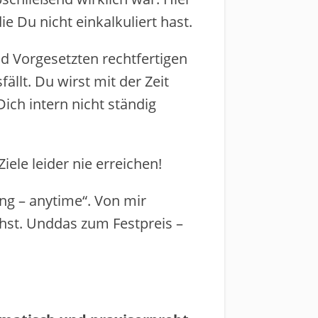
 Du nicht einkalkuliert hast.
nd Vorgesetzten rechtfertigen
lt​. Du wirst mit der Zeit
h intern nicht ​ständig ​
le ​leider nie​ erreichen!
ng – anytime“. ​Von mir
st​. Und​das zum Festpreis –