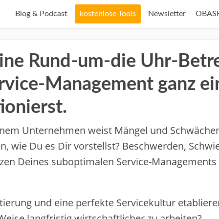
Blog & Podcast
kostenlose Tools
Newsletter
OBAS
ine Rund-um-die Uhr-Betr
ervice-Management ganz ei
ionierst.
inem Unternehmen weist Mängel und Schwächen
en, wie Du es Dir vorstellst? Beschwerden, Schwi
enzen Deines suboptimalen Service-Managements
ierung und eine ​perfekte Servicekultur etabliere
Weise langfristig wirtschaftlicher zu arbeiten​?