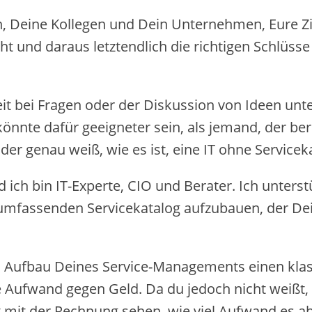
, Deine Kollegen und Dein Unternehmen, Eure Zie
ht und daraus ​letztendlich ​die richtigen Schlüs
t bei Fragen oder der Diskussion von Idee​n ​unter
nnte dafür geeigneter sein, als jemand, der bere
er genau weiß, wie es ist, eine IT ohne Servicek
ich bin IT-Experte, CIO und Berater. Ich unterst
umfassenden Servicekatalog aufzubauen, der Dein
 Aufbau Deines Service-Managements​ einen ​klas
fwand gegen Geld. ​Da ​du ​jedoch ​​​nicht ​weißt​
st mit der Rechnung sehen, wie viel ​Aufwand es ab