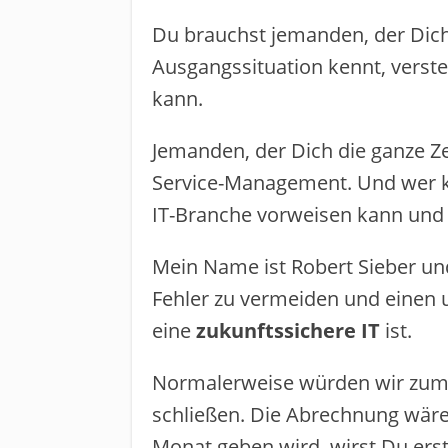
Du brauchst jemanden, der Dich
Ausgangssituation kennt, verste
kann.
Jemanden, der Dich die ganze Zei
Service-Management. ​Und wer kö
IT-Branche vorweisen kann und d
Mein Name ist Robert Sieber und 
Fehler zu vermeiden und einen 
eine ​
zukunftssichere IT
ist.
​Normalerweise ​würden wir ​zum
schließen. Die Abrechnung wäre Au
Monat geben wird​,​ wirst ​Du ​er