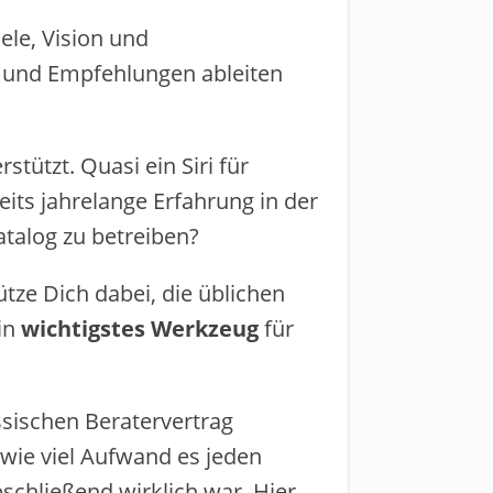
le, Vision und
se und Empfehlungen ableiten
stützt. Quasi ein Siri für
its jahrelange Erfahrung in der
atalog zu betreiben?
ütze Dich dabei, die üblichen
 ​
wichtigstes Werkzeug
​ für
sischen ​Beratervertrag
, wie viel Aufwand es jeden
schließend wirklich ​war. ​Hier