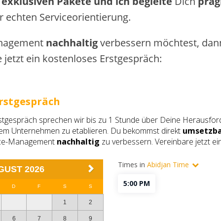
r exklusiven Pakete und ich begleite
​Dich ​
prag
 echten Serviceorientierung.
nagement ​
nachhaltig
​verbessern möchtest, dann
 jetzt ein kostenloses Erstgespräch: