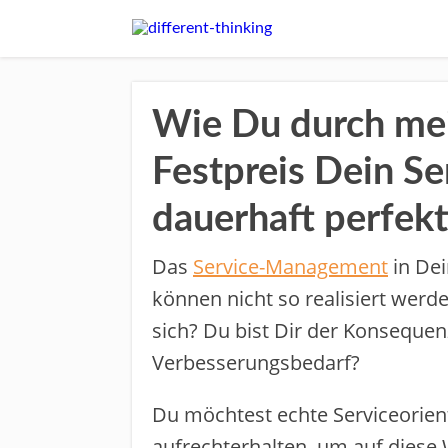
Wie Du durch me
Festpreis Dein S
dauerhaft perfekt
Das
Service-Management
in De
können nicht so realisiert werd
sich? Du bist Dir der Konsequ
Verbesserungsbedarf?
Du ​möchtest echte Serviceorient
​aufrechterhalten​, um auf diese 