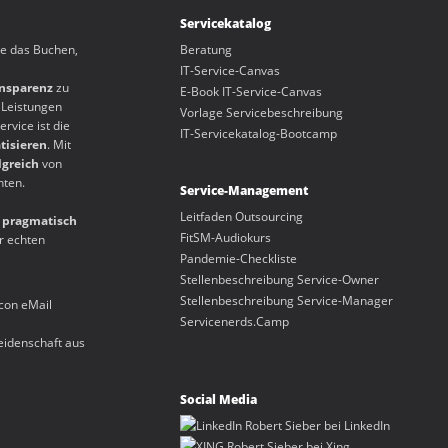
Servicekatalog
ie das Buchen,
Beratung
IT-Service-Canvas
nsparenz
zu
E-Book IT-Service-Canvas
u Leistungen
Vorlage Servicebeschreibung
rvice ist die
IT-Servicekatalog-Bootcamp
tisieren
. Mit
lgreich
von
nten.
Service-Management
Leitfaden Outsourcing
h
pragmatisch
FitSM-Audiokurs
r echten
Pandemie-Checkliste
Stellenbeschreibung Service-Owner
Stellenbeschreibung Service-Manager
Servicenerds.Camp
eidenschaft aus
Social Media
Robert Sieber bei LinkedIn
Robert Sieber bei Xing